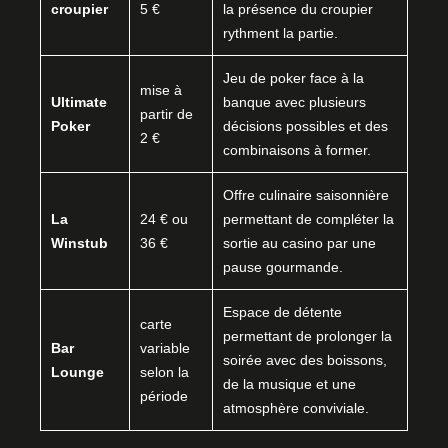
croupier
5 €
la présence du croupier
rythment la partie.
Jeu de poker face à la
mise à
Ultimate
banque avec plusieurs
partir de
Poker
décisions possibles et des
2 €
combi­naisons à former.
Offre culinaire saison­nière
La
24 € ou
permettant de compléter la
Winstub
36 €
sortie au casino par une
pause gourmande.
Espace de détente
carte
permettant de prolonger la
Bar
variable
soirée avec des boissons,
Lounge
selon la
de la musique et une
période
atmosphère convi­viale.