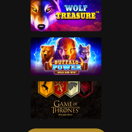
Jouer maintenant
Jouer maintenant
Jouer maintenant