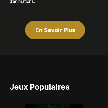
d’animations.
En Savoir Plus
Jeux Populaires