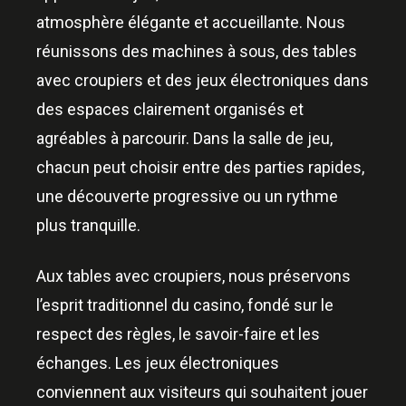
atmosphère élégante et accueillante. Nous
réunissons des machines à sous, des tables
avec croupiers et des jeux électroniques dans
des espaces clairement organisés et
agréables à parcourir. Dans la salle de jeu,
chacun peut choisir entre des parties rapides,
une découverte progressive ou un rythme
plus tranquille.
Aux tables avec croupiers, nous préservons
l’esprit traditionnel du casino, fondé sur le
respect des règles, le savoir-faire et les
échanges. Les jeux électroniques
conviennent aux visiteurs qui souhaitent jouer