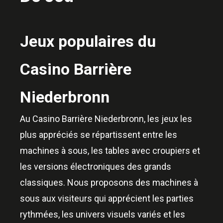
Jeux populaires du
Casino Barrière
Niederbronn
Au Casino Barrière Niederbronn, les jeux les
plus appréciés se répartissent entre les
machines à sous, les tables avec croupiers et
les versions électroniques des grands
classiques. Nous proposons des machines à
sous aux visiteurs qui apprécient les parties
rythmées, les univers visuels variés et les