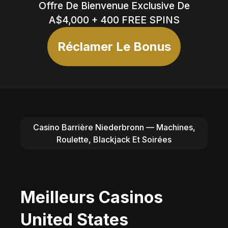
Offre De Bienvenue Exclusive De
A$4,000 + 400 FREE SPINS
Réclamer Le Bonus
Casino Barriè­re Nieder­bronn — Machin­es,
Roulet­te, Blackj­ack Et Soirées
Meilleurs Casinos
United States