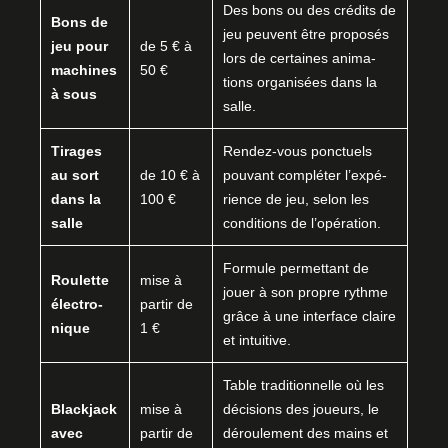
Des bons ou des crédits de
Bons de
jeu peuvent être proposés
jeu pour
de 5 € à
lors de certaines anima­
machines
50 €
tions organisées dans la
à sous
salle.
Tirages
Rendez-vous ponctuels
au sort
de 10 € à
pouvant compléter l’expé­
dans la
100 €
rience de jeu, selon les
salle
conditions de l’opération.
Formule permettant de
Roulette
mise à
jouer à son propre rythme
électro­
partir de
grâce à une interface claire
nique
1 €
et intuitive.
Table tradi­tionnelle où les
Blackjack
mise à
décisions des joueurs, le
avec
partir de
déroulement des mains et