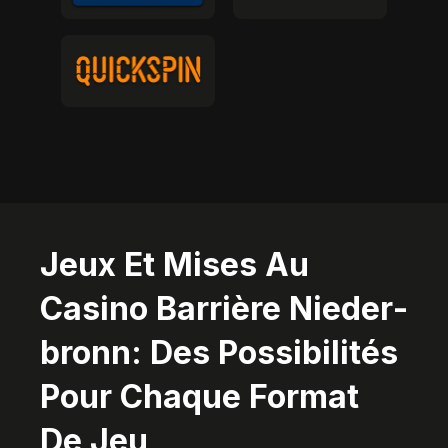
Jeux Et Mises Au
Casino Barriè­re Nieder­
Bronn: Des Possibilités
Pour Chaque Format
De Jeu