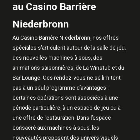
au Casino Barrière
Niederbronn
Au Casino Barrière Niederbronn, nos offres
spéciales s’articulent autour de la salle de jeu,
des nouvelles machines à sous, des
animations saisonnières, de La Winstub et du
Bar Lounge. Ces rendez-vous ne se limitent
pas à un seul programme d’avantages :
certaines opérations sont associées à une
période particulière, à un espace de jeu ou à
une offre de restauration. Dans l’espace
consacré aux machines à sous, les
nouveautés proposent des univers visuels