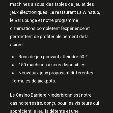
machines à sous, des tables de jeu et des
jeux électroniques. Le restaurant La Winstub,
le Bar Lounge et notre programme
d’animations complètent l’expérience et
permettent de profiter pleinement de la
soirée.
Bons de jeu pouvant atteindre 50 €.
150 machines à sous disponibles.
Nouveaux jeux proposant différentes
formules de jackpots.
Le Casino Barrière Niederbronn est notre
casino terrestre, conçu pour les visiteurs qui
apprécient le jeu, la détente et une