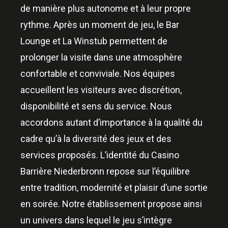
de manière plus autonome et à leur propre
rythme. Après un moment de jeu, le Bar
Lounge et La Winstub permettent de
prolonger la visite dans une atmosphère
confortable et conviviale. Nos équipes
accueillent les visiteurs avec discrétion,
disponibilité et sens du service. Nous
accordons autant d’importance à la qualité du
cadre qu’à la diversité des jeux et des
services proposés. L’identité du Casino
Barrière Niederbronn repose sur l’équilibre
entre tradition, modernité et plaisir d’une sortie
en soirée. Notre établissement propose ainsi
un univers dans lequel le jeu s’intègre