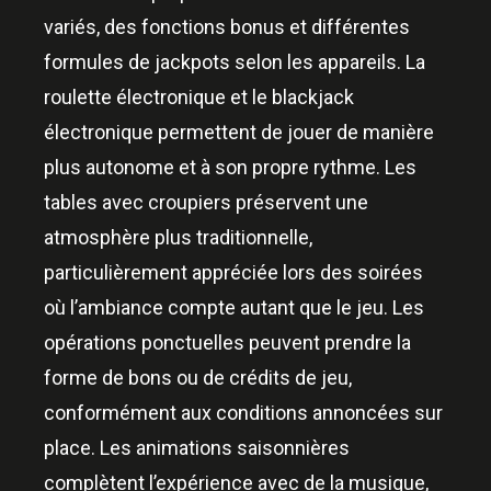
variés, des fonctions bonus et différentes
formules de jackpots selon les appareils. La
roulette électronique et le blackjack
électronique permettent de jouer de manière
plus autonome et à son propre rythme. Les
tables avec croupiers préservent une
atmosphère plus traditionnelle,
particulièrement appréciée lors des soirées
où l’ambiance compte autant que le jeu. Les
opérations ponctuelles peuvent prendre la
forme de bons ou de crédits de jeu,
conformément aux conditions annoncées sur
place. Les animations saisonnières
complètent l’expérience avec de la musique,