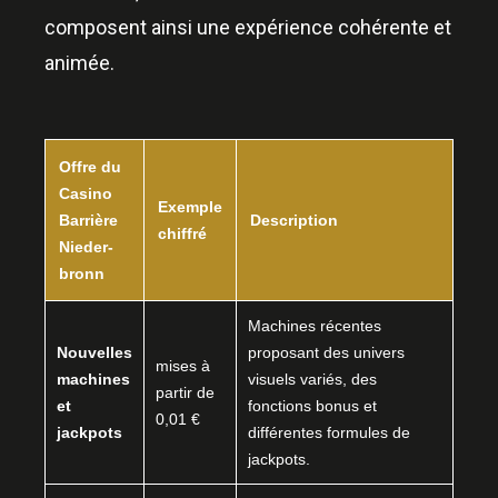
composent ainsi une expérience cohérente et
animée.
Offre du
Casino
Exemple
Barrière
Descrip­tion
chiffré
Nieder­
bronn
Machines récentes
Nouvelles
proposant des univers
mises à
machines
visuels variés, des
partir de
et
fonctions bonus et
0,01 €
jackpots
différentes formules de
jackpots.