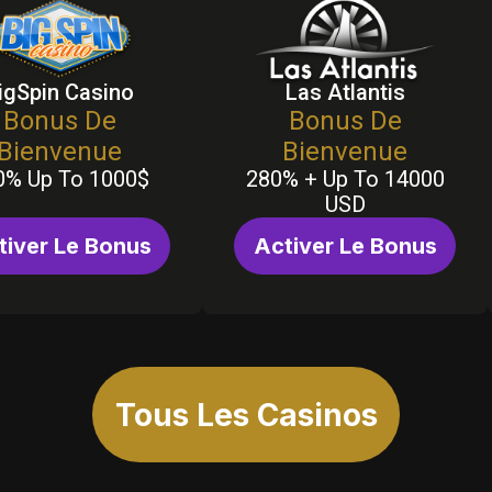
igSpin Casino
Las Atlantis
Bonus De
Bonus De
Bienvenue
Bienvenue
0% Up To 1000$
280% + Up To 14000
USD
tiver Le Bonus
Activer Le Bonus
Tous Les Casinos