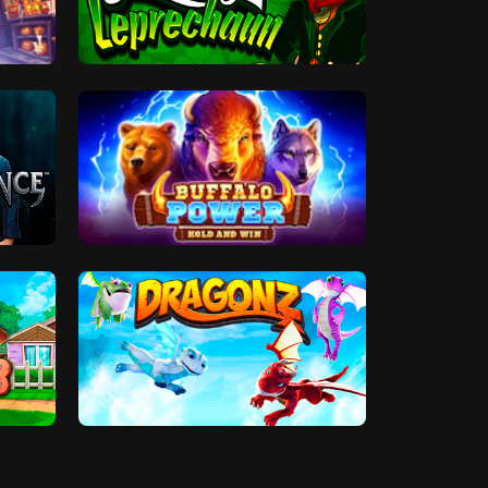
ant
Jouer maintenant
ant
Jouer maintenant
ant
Jouer maintenant