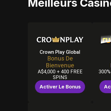
Meilleurs Casi
Crown Play Global
Bonus De
Bienvenue
A$4,000 + 400 FREE
300% 
SPINS
Activer Le Bonus
Ac