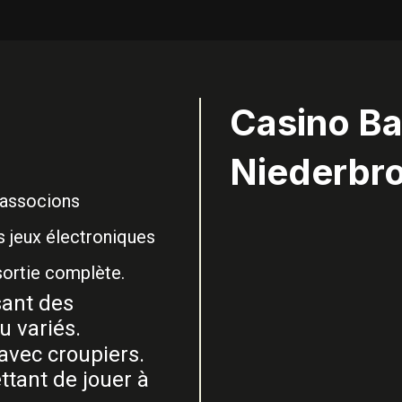
Casino Bar
Nieder­br
 associons
s jeux électroniques
sortie complète.
ant des
u variés.
 avec croupiers.
ttant de jouer à