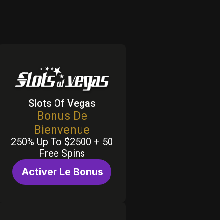
Slots Of Vegas
Bonus De
Bienvenue
250% Up To $2500 + 50
Free Spins
Activer Le Bonus